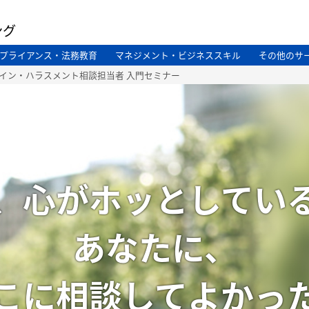
ング
プライアンス・法務教育
マネジメント・ビジネススキル
その他のサ
ン・ハラスメント相談担当者 入門セミナー
、心がホッとしてい
あなたに、
こに相談してよかっ