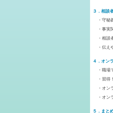
３．相談
・守秘
・事実
・相談
・伝え
４．オン
・職場
・習得
・オン
・オン
５．まと