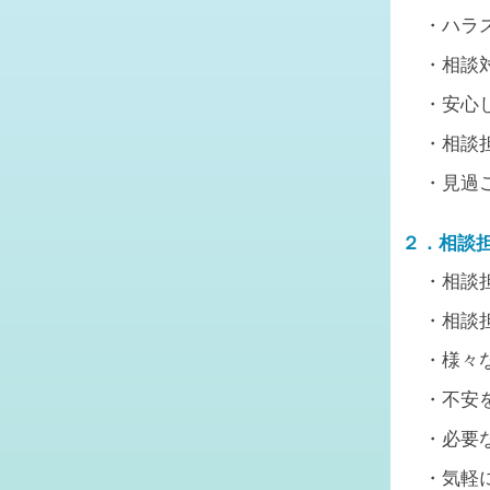
・ハラ
・相談
・安心
・相談
・見過
２．相談
・相談
・相談
・様々
・不安
・必要
・気軽