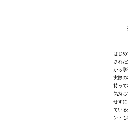
はじめ
された
から学
実際の
持って
気持ち
せずに
ている
ントも