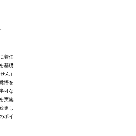
方
に着任
を基礎
ません）
覚悟を
半可な
を実施
変更し
のポイ