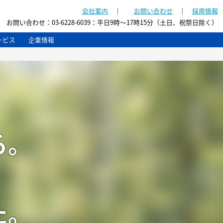
会社案内
｜
お問い合わせ
｜
採用情報
お問い合わせ：
03-6228-6039
：
平日9時～17時15分（土日、祝祭日除く）
ービス
企業情報
る。
た。