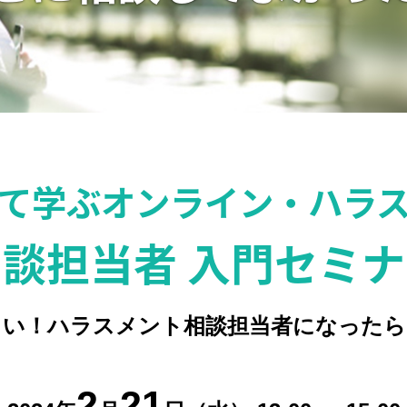
て学ぶ
オンライン・ハラ
談担当者 入門セミ
しい！
ハラスメント相談担当者に
なったら
2
21