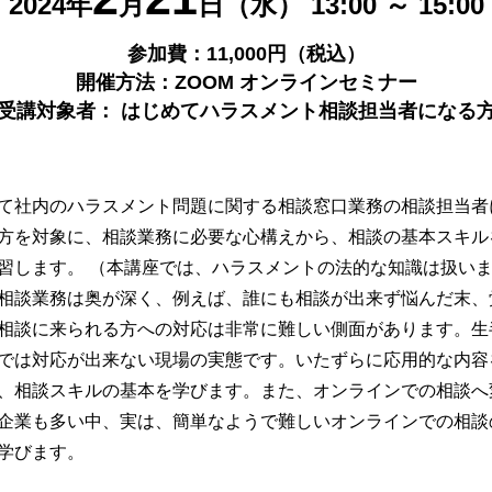
2024年
月
日（水）
13:00 ～ 15:00
参加費：11,000円（税込）
開催方法：ZOOM オンラインセミナー
受講対象者：
はじめてハラスメント相談担当者になる
て社内のハラスメント問題に関する相談窓口業務の相談担当者
方を対象に、相談業務に必要な心構えから、相談の基本スキル
習します。 （本講座では、ハラスメントの法的な知識は扱い
相談業務は奥が深く、例えば、誰にも相談が出来ず悩んだ末、
相談に来られる方への対応は非常に難しい側面があります。生
では対応が出来ない現場の実態です。いたずらに応用的な内容
、相談スキルの基本を学びます。また、オンラインでの相談へ
企業も多い中、実は、簡単なようで難しいオンラインでの相談
学びます。