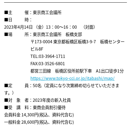
■主 催：東京商工会議所
■日 時：
2023年4月14日 （金）13：00～16：00 （対面）
■場 所：東京商工会議所 板橋支部
〒173-0004 東京都板橋区板橋3-9-7 板橋センター
ビル8F
TEL:03-3964-1711
FAX:03-3526-6801
都営三田線 板橋区役所前駅下車 A1出口徒歩1分
https://www.tokyo-cci.or.jp/itabashi/map/
■定 員：50名（定員になり次第締め切らせていただきま
す。）
■対 象 者：2023年度の新入社員
■受 講 料：東商会員割引優待
会員料金 14,300円(税込、資料代含む)
一般料金 28,600円(税込、資料代含む)