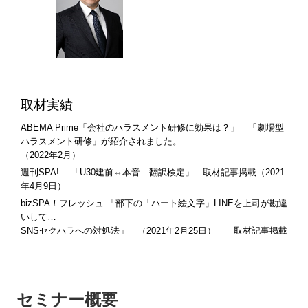
取材実績
ABEMA Prime「会社のハラスメント研修に効果は？」 「劇場型
ハラスメント研修」が紹介されました。
（2022年2月）
週刊SPA! 「U30建前⇔本音 翻訳検定」 取材記事掲載（2021
年4月9日）
bizSPA！フレッシュ 「部下の「ハート絵文字」LINEを上司が勘違
いして…
SNSセクハラへの対処法」 （2021年2月25日） 取材記事掲載
bizSPA！フレッシュ 「Zoomで上司が女性部下に「2人きりになれ
たね」。“ズムハラ”の実態」
（2021年2月15日） 取材記事掲載
東京新聞ＷＥＢ 「オンライン会議 ストレスの元に 「部屋が
セミナー概要
汚い」言及 むやみに２人きり要求」