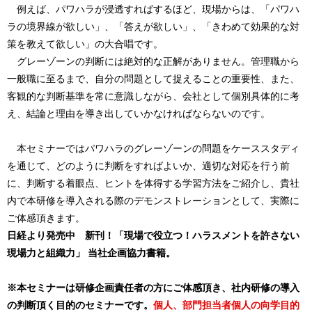
例えば、パワハラが浸透すればするほど、現場からは、「パワハ
ラの境界線が欲しい」、「答えが欲しい」、「きわめて効果的な対
策を教えて欲しい」の大合唱です。
グレーゾーンの判断には絶対的な正解がありません。管理職から
一般職に至るまで、自分の問題として捉えることの重要性、また、
客観的な判断基準を常に意識しながら、会社として個別具体的に考
え、結論と理由を導き出していかなければならないのです。
本セミナーではパワハラのグレーゾーンの問題をケーススタディ
を通じて、どのように判断をすればよいか、適切な対応を行う前
に、判断する着眼点、ヒントを体得する学習方法をご紹介し、貴社
内で本研修を導入される際のデモンストレーションとして、実際に
ご体感頂きます。
日経より発売中 新刊！「現場で役立つ！ハラスメントを許さない
現場力と組織力」 当社企画協力書籍。
※本セミナーは研修企画責任者の方にご体感頂き、社内研修の導入
の判断頂く目的のセミナーです。
個人、部門担当者個人の向学目的