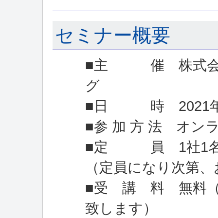
セミナー概要
■主 催 株式会
グ
■日 時 2021年0
■参 加 方 法 オン
■定 員 1社1
（定員になり次第、
■受 講 料 無料
致します）