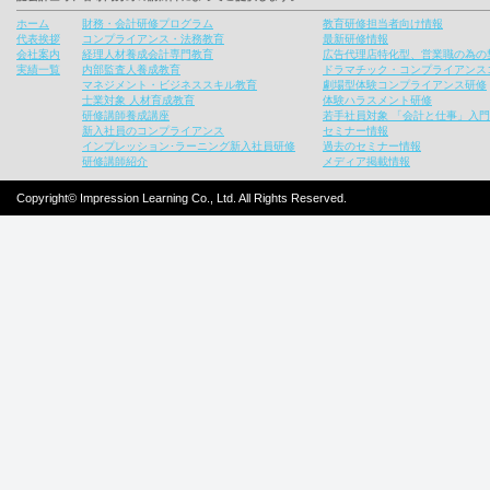
ホーム
財務・会計研修プログラム
教育研修担当者向け情報
代表挨拶
コンプライアンス・法務教育
最新研修情報
会社案内
経理人材養成会計専門教育
広告代理店特化型、営業職の為の
実績一覧
内部監査人養成教育
ドラマチック・コンプライアンス
マネジメント・ビジネススキル教育
劇場型体験コンプライアンス研修
士業対象 人材育成教育
体験ハラスメント研修
研修講師養成講座
若手社員対象 「会計と仕事」入
新入社員のコンプライアンス
セミナー情報
インプレッション･ラーニング新入社員研修
過去のセミナー情報
研修講師紹介
メディア掲載情報
Copyright© Impression Learning Co., Ltd. All Rights Reserved.