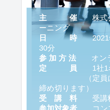
主 催
株式会
ーニング
日 時
2021
30分
参 加 方 法
オンラ
定 員
1社1
（定員になり
締め切ります）
受 講 料
受講料
参加対象者
コンプ