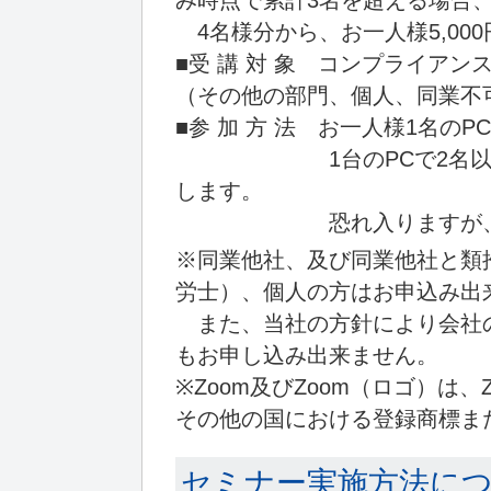
み時点で累計3名を超える場合
4名様分から、お一人様5,00
■受 講 対 象 コンプライア
（その他の部門、個人、同業不
■参 加 方 法 お一人様1名の
1台のPCで2名以上が参
します。
恐れ入りますが、分かり
※同業他社、及び同業他社と類
労士）、個人の方はお申込み出
また、当社の方針により会社
もお申し込み出来ません。
※Zoom及びZoom（ロゴ）は、Zoom 
その他の国における登録商標ま
セミナー実施方法に