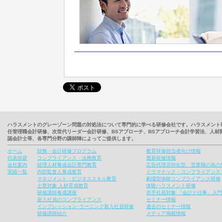
ハラスメントのグレーゾーン問題の対処法について専門的に学べる研修会社です。ハラスメント
任管理職会計研修、次世代リーダー会計研修、BSアプローチ、BSアプローチ会計学習法、人
認会計士等、各専門分野の講師陣によってご提供します。
ホーム
財務・会計研修プログラム
教育研修担当者向け情報
代表挨拶
コンプライアンス・法務教育
最新研修情報
会社案内
経理人材養成会計専門教育
広告代理店特化型、営業職の為の
実績一覧
内部監査人養成教育
ドラマチック・コンプライアンス
マネジメント・ビジネススキル教育
劇場型体験コンプライアンス研修
士業対象 人材育成教育
体験ハラスメント研修
研修講師養成講座
若手社員対象 「会計と仕事」入
新入社員のコンプライアンス
セミナー情報
インプレッション･ラーニング新入社員研修
過去のセミナー情報
研修講師紹介
メディア掲載情報