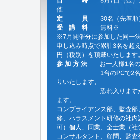
日 時
8月7日（金）1
催
定 員
30名（先着順
受 講 料
無料※
※7月開催分に参加した同一
申し込み時点で累計3名を超え
円（税別）を頂戴いたします
参 加 方 法
お一人様1名のP
1台のPCで2名以上
りいたします。
恐れ入りますが、分か
ます。
コンプライアンス部、監査部
修、ハラスメント研修の社内
可）個人、同業、全士業（社
コンサルタント、顧問、監査