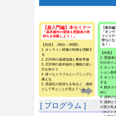
【超入門編】本セミナー
【基本編
「オンラ
「基本操作の習得＆受講者の気
ァシリテ
持ちを体験しよう！」
持ちにな
る！」
【内容】（90分～2時間）
1. オンライン研修の特徴を理解す
【内容】（
る
1. 受講
2. ZOOMの基礎知識と事前準備
行のポイ
3. ZOOMの基本操作と機能の使い
2. オン
方を知ろう
ション基
4. 様々なトラブルとハプニングに
3. オン
備える
する
5. 受講生の気持ちを知ると、講師
4. 飽き
として学ぶことが見えてくる
めに
5. 資料
6. 講師
[ プログラム ]
の質が高
（ホスト