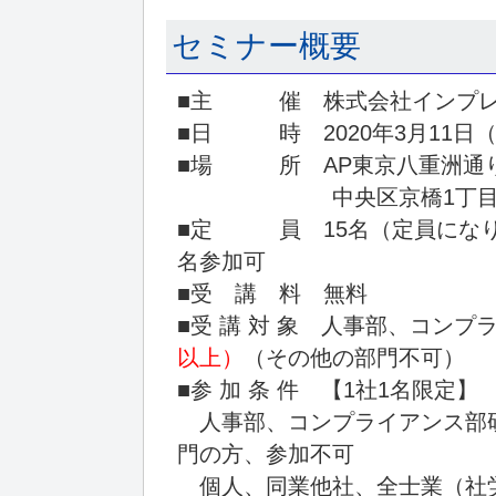
セミナー概要
■主 催 株式会社インプレ
■日 時 2020年3月11日（水）
■場 所 AP東京八重洲通
中央区京橋1丁目10番7
■定 員 15名（定員になり
名参加可
■受 講 料 無料
■受 講 対 象 人事部、コン
以上）
（その他の部門不可）
■参 加 条 件 【1社1名限定】
人事部、コンプライアンス部
門の方、参加不可
個人、同業他社、全士業（社