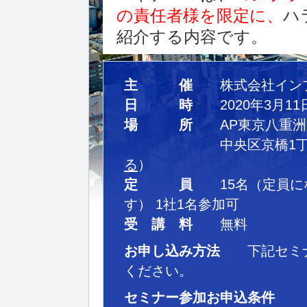
の責任者様を限定に、
ハ
紹介する内容です。
主 催
株式会社インプ
日 時
2020年3月11日
場 所
AP東京八重洲
中央区京橋1丁目10番
る
）
定 員
15名（定員に
す） 1社1名参加可
受 講 料
無料
お申し込み方法
下記セミナ
ください。
セミナー参加お申込条件