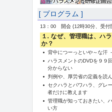
[ プログラム ]
13：00 開会 (12時30分、受
１. なぜ、管理職は、ハ
か？
背中につーっといや～な汗 
ハラスメントのDVDを９９
分からない
判例や、厚労省の定義を読
セクハラとパワハラ、グレ
者だけに教えます
管理職が知っておきたい、
い方