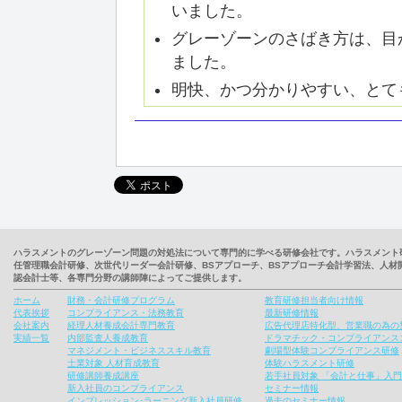
いました。
グレーゾーンのさばき方は、目
ました。
明快、かつ分かりやすい、とて
ハラスメントのグレーゾーン問題の対処法について専門的に学べる研修会社です。ハラスメント
任管理職会計研修、次世代リーダー会計研修、BSアプローチ、BSアプローチ会計学習法、人
認会計士等、各専門分野の講師陣によってご提供します。
ホーム
財務・会計研修プログラム
教育研修担当者向け情報
代表挨拶
コンプライアンス・法務教育
最新研修情報
会社案内
経理人材養成会計専門教育
広告代理店特化型、営業職の為の
実績一覧
内部監査人養成教育
ドラマチック・コンプライアンス
マネジメント・ビジネススキル教育
劇場型体験コンプライアンス研修
士業対象 人材育成教育
体験ハラスメント研修
研修講師養成講座
若手社員対象 「会計と仕事」入
新入社員のコンプライアンス
セミナー情報
インプレッション･ラーニング新入社員研修
過去のセミナー情報