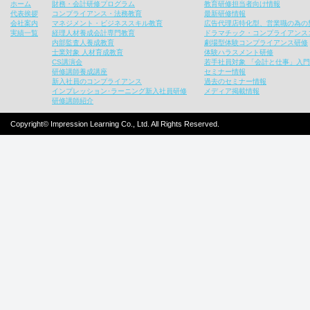
ホーム
財務・会計研修プログラム
教育研修担当者向け情報
代表挨拶
コンプライアンス・法務教育
最新研修情報
会社案内
マネジメント・ビジネススキル教育
広告代理店特化型、営業職の為の
実績一覧
経理人材養成会計専門教育
ドラマチック・コンプライアンス
内部監査人養成教育
劇場型体験コンプライアンス研修
士業対象 人材育成教育
体験ハラスメント研修
CS講演会
若手社員対象 「会計と仕事」入
研修講師養成講座
セミナー情報
新入社員のコンプライアンス
過去のセミナー情報
インプレッション･ラーニング新入社員研修
メディア掲載情報
研修講師紹介
Copyright© Impression Learning Co., Ltd. All Rights Reserved.