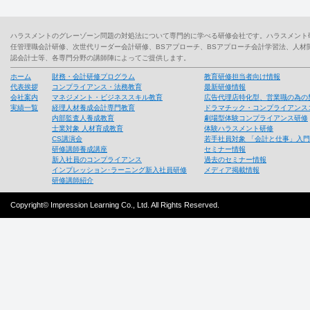
ハラスメントのグレーゾーン問題の対処法について専門的に学べる研修会社です。ハラスメント
任管理職会計研修、次世代リーダー会計研修、BSアプローチ、BSアプローチ会計学習法、人
認会計士等、各専門分野の講師陣によってご提供します。
ホーム
財務・会計研修プログラム
教育研修担当者向け情報
代表挨拶
コンプライアンス・法務教育
最新研修情報
会社案内
マネジメント・ビジネススキル教育
広告代理店特化型、営業職の為の
実績一覧
経理人材養成会計専門教育
ドラマチック・コンプライアンス
内部監査人養成教育
劇場型体験コンプライアンス研修
士業対象 人材育成教育
体験ハラスメント研修
CS講演会
若手社員対象 「会計と仕事」入
研修講師養成講座
セミナー情報
新入社員のコンプライアンス
過去のセミナー情報
インプレッション･ラーニング新入社員研修
メディア掲載情報
研修講師紹介
Copyright© Impression Learning Co., Ltd. All Rights Reserved.