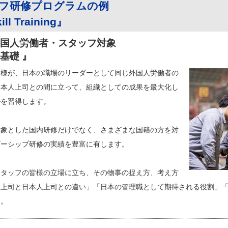
フ研修プログラムの例
ill Training』
国人労働者・スタッフ対象
基礎 』
皆様が、日本の職場のリーダーとして同じ外国人労働者の
日本人上司との間に立って、組織としての成果を最大化し
ルを習得します。
対象とした国内研修だけでなく、さまざまな国籍の方を対
ダーシップ研修の実績を豊富に有します。
スタッフの皆様の立場に立ち、その物事の捉え方、考え方
人上司と日本人上司との違い」「日本の管理職として期待される役割」
す。