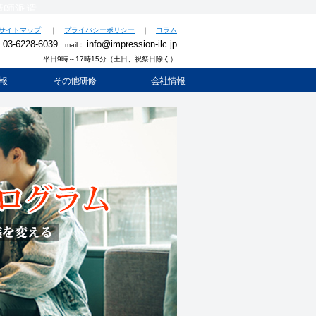
講師派遣
サイトマップ
｜
プライバシーポリシー
｜
コラム
03-6228-6039
info@impression-ilc.jp
：
mail：
平日9時～17時15分（土日、祝祭日除く）
報
その他研修
会社情報