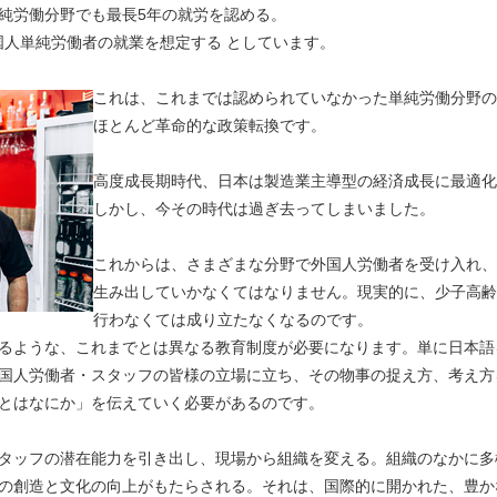
純労働分野でも最長5年の就労を認める。
外国人単純労働者の就業を想定する としています。
これは、これまでは認められていなかった単純労働分野の
ほとんど革命的な政策転換です。
高度成長期時代、日本は製造業主導型の経済成長に最適化
しかし、今その時代は過ぎ去ってしまいました。
これからは、さまざまな分野で外国人労働者を受け入れ、
生み出していかなくてはなりません。現実的に、少子高齢
行わなくては成り立たなくなるのです。
るような、これまでとは異なる教育制度が必要になります。単に日本語
国人労働者・スタッフの皆様の立場に立ち、その物事の捉え方、考え方
とはなにか」を伝えていく必要があるのです。
タッフの潜在能力を引き出し、現場から組織を変える。組織のなかに多
の創造と文化の向上がもたらされる。それは、国際的に開かれた、豊か