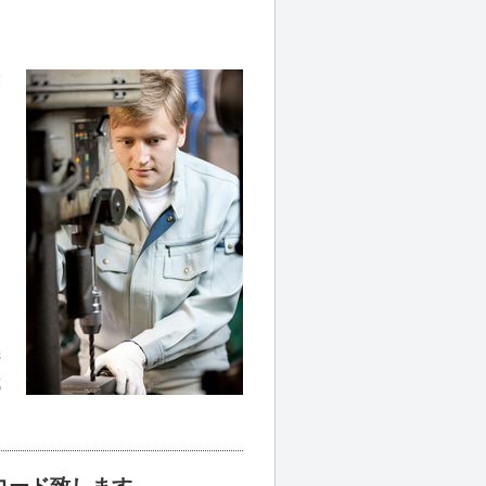
業
ョ
機
成