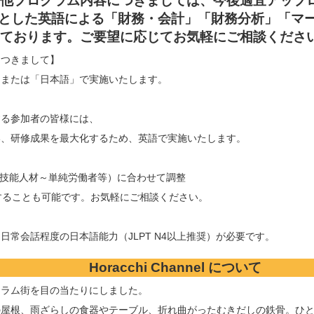
他プログラム内容につきましては、今後適宜アップ
とした英語による「財務・会計」「財務分析」「マ
ております。ご要望に応じてお気軽にご相談くださ
につきまして】
」または「日本語」で実施いたします。
する参加者の皆様には、
い、研修成果を最大化するため、英語で実施いたします。
技能人材～単純労働者等）に合わせて調整
することも可能です。お気軽にご相談ください。
日常会話程度の日本語能力（JLPT N4以上推奨）が必要です。
Horacchi Channel について
スラム街を目の当たりにしました。
の屋根、雨ざらしの食器やテーブル、折れ曲がったむきだしの鉄骨。ひ