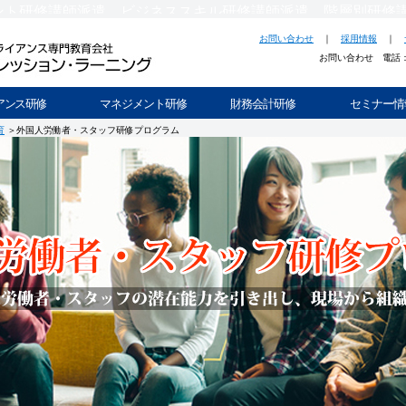
ント研修講師派遣、ビジネススキル研修講師派遣、階層別研修
お問い合わせ
｜
採用情報
｜
お問い合わせ 電話
アンス研修
マネジメント研修
財務会計研修
セミナー情
育
＞外国人労働者・スタッフ研修プログラム