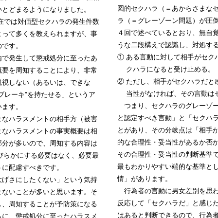
図的セクハラ（＝あからさまな
いとどまるようになりました。
ラ（＝グレーゾーン問題）が圧
在では対価型セクハラの発生件数
４回で述べているとおり、無自
よって多くを教えられますが、事
うな二段構えで認識し、対処す
のです。
① ある言動に対して相手がセク
内で発生して懲戒処分に至ったあ
クハラになると受け止める。
概要を周知することにより、非常
② ただし、相手がセクハラだと
観視しない（あるいは、できな
当性がなければ、その言動は
ブレーキ”を持たせる」というア
つまり、セクハラのグレーゾー
います。
と認定すべき言動」と「セクハ
なハラスメントの相手方（被害
とがあり、その分岐点は「相手
まなハラスメントの事実概要は相
的な合理性・妥当性があるか否
部分が多いので、周知する内容は
その合理性・妥当性の判断基準
びらかにする必要はなく、必要最
最もわかりやすい端的な基準と
うに配慮すべきです。
情」があります。
げさにしたくない」という気持
行為者の言動に男女差別を思わ
まないことが多いと思います。そ
反応して「セクハラだ」と感じ
し、周知することが予防策になる
はあると判断できるので、行為
らに、懲戒処分に至ったハラスメ