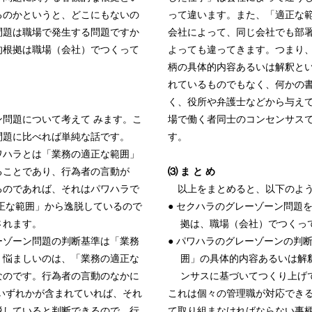
るのかというと、どこにもないの
って違います。また、「適正な
問題は職場で発生する問題ですか
会社によって、同じ会社でも部
的根拠は職場（会社）でつくって
よっても違ってきます。つまり
柄の具体的内容あるいは解釈と
れているものでもなく、何かの
く、役所や弁護士などから与え
問題について考えて みます。こ
場で働く者同士のコンセンサス
問題に比べれば単純な話です。
す。
ワハラとは「業務の適正な範囲」
ることであり、行為者の言動が
⑶ ま と め
るのであれば、それはパワハラで
以上をまとめると、以下のよう
正な範囲」から逸脱しているので
● セクハラのグレーゾーン問題
されます。
拠は、職場（会社）でつくっ
ゾーン問題の判断基準は「業務
● パワハラのグレーゾーンの判
、悩ましいのは、「業務の適正な
囲」の具体的内容あるいは解
なのです。行為者の言動のなかに
ンサスに基づいてつくり上げ
いずれかが含まれていれば、それ
これは個々の管理職が対応でき
脱していると判断できるので、行
て取り組まなければならない事