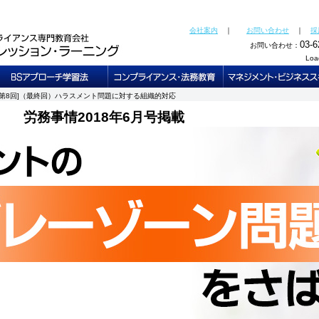
・レポート）（セクハラ、パワハラ、マタハラ、グレーゾーン、モヤハラ）、コンプライアンス研修、新入社員会計
ナー、企業研修、コンプライアンス研修、財務研修など、株式会社インプレッション・ラーニングでは、公認会
会社案内
｜
お問い合わせ
｜
採
03-6
お問い合わせ：
Loa
第8回]（最終回）ハラスメント問題に対する組織的対応
労務事情2018年6月号掲載