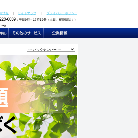
研修,新任管理職会計研修,次世代リーダー会計研修,BSアプ
計士等、各専門分野の講師陣によってご提供します。
用情報
｜
サイトマップ
｜
プライバシーポリシー
228-6039
：平日9時～17時15分（土日、祝祭日除く）
ding