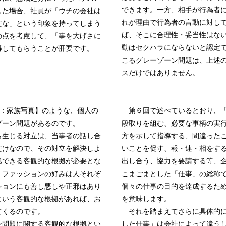
できます。一方、相手が行為者
した場合、社員が「ウチの会社は
れが理由で行為者の言動に対し
だな」という印象を持ってしまう
ば、そこに合理性・妥当性はな
の点を考慮して、「事を大げさに
動はセクハラにならないと認定
得してもらうことが肝要です。
こるグレーゾーン問題は、上述
スだけではありません。
e９：家族写真】のような、個人の
第６回で述べているとおり、「
ゾーン問題があるのです。
段取りを組む、必要な事柄の実
ら生じる対立は、当事者の話し合
方を示して指導する、間違った
だけなので、その対立を解決しよ
いことを促す、報・連・相をす
拠できる客観的な根拠が必要とな
出し合う、協力を要請する等、
、ファッションの好みは人それぞ
こまごまとした「仕事」の総称
ションにも善し悪しや正邪はあり
個々の仕事の目的を達成するため
という客観的な根拠があれば、お
を意味します。
てくるのです。
それを踏まえてさらに具体的に
問題に関する客観的な根拠とい
した仕事」は会社によって違う