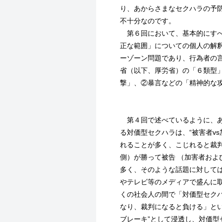
り、あからさまなセクハラの予
不十分なのです。
第６回において、基本的にすべ
正な範囲」についての個人の解
ーゾーン問題であり、行為者の
省（以下、厚労省）の「６類型
撃」、②暴言などの「精神的な
第４回で述べているように、あ
る対価型セクハラは、“被害者v
れることが多く、こじれると裁
側）が勝って被告 （加害者およ
多く、そのような話題に対して
やテレビ等のメディアで盛んに
くの社会人の間で「対価型セク
なり、裁判になると負ける」とい
ブレーキ”として浸透し、対価型