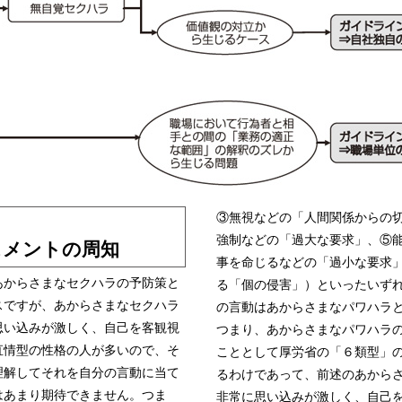
③無視などの「人間関係からの
強制などの「過大な要求」、⑤
スメントの周知
事を命じるなどの「過小な要求
からさまなセクハラの予防策と
る「個の侵害」）といったいず
スですが、あからさまなセクハラ
の言動はあからさまなパワハラ
思い込みが激しく、自己を客観視
つまり、あからさまなパワハラ
直情型の性格の人が多いので、そ
こととして厚労省の「６類型」
理解してそれを自分の言動に当て
るわけであって、前述のあから
はあまり期待できません。つま
非常に思い込みが激しく、自己