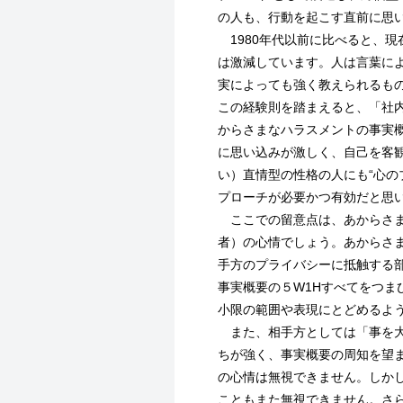
の人も、行動を起こす直前に思
1980年代以前に比べると、現
は激減しています。人は言葉に
実によっても強く教えられるも
この経験則を踏まえると、「社
からさまなハラスメントの事実
に思い込みが激しく、自己を客
い）直情型の性格の人にも“心の
プローチが必要かつ有効だと思
ここでの留意点は、あからさま
者）の心情でしょう。あからさ
手方のプライバシーに抵触する
事実概要の５W1Hすべてをつま
小限の範囲や表現にとどめるよ
また、相手方としては「事を大
ちが強く、事実概要の周知を望
の心情は無視できません。しか
こともまた無視できません。さ