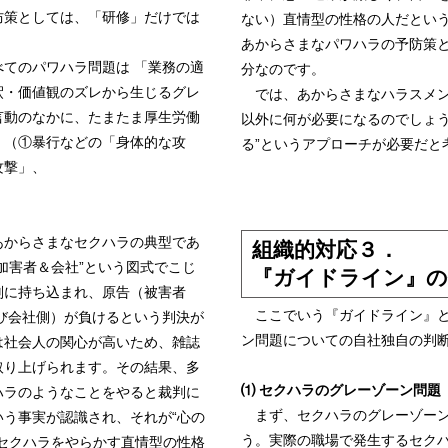
防策としては、「研修」だけでは
ない）直情型の性格の人だとい
あからさまなパワハラの予防策
てのパワハラ問題は 「業務の適
分なのです。
釈・価値観のズレから生じるグレ
では、あからさまなハラスメン
言動のなかに、たまたま厚生労働
以外に何が必要になるのでしょう
」（①暴行などの「身体的な攻
る”というアプローチが必要だと
攻撃」、
からさまなセクハラの典型であ
組織的対応３．
s加害者＆会社”という図式でこじ
『ガイドライン』の
判に持ち込まれ、原告（被害者
ここでいう『ガイドライン』と
び会社側）が負けるという判決が
ン問題についての自社独自の判断
は社会人の関心が高いため、雑誌
取り上げられます。その結果、多
⑴ セクハラのグレーゾーン問題
ハラのようなことをやると裁判に
まず、セクハラのグレーゾーン
う事実が認識され、それが“心の
う。実際の職場で発生するセク
セクハラをやらかす直情型の性格