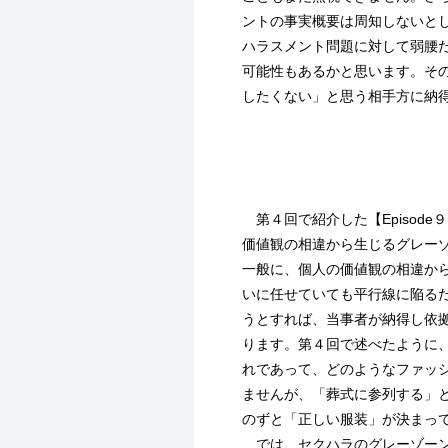
ントの事実概要は周知しないと
ハラスメント問題に対して弱腰
可能性もあるかと思います。そ
したくない」と思う相手方に納
第４回で紹介した【Episod
価値観の相違から生じるグレー
一般に、個人の価値観の相違か
いに任せていても平行線に陥る
うとすれば、当事者が納得し依
ります。第４回で述べたように
れであって、どのようなファッ
ませんが、「葬式に参列する」
のずと「正しい服装」が決まっ
では、セクハラのグレーゾーン