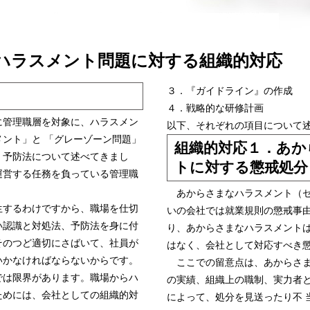
）ハラスメント問題に対する組織的対応
３．『ガイドライン』の作成
４．戦略的な研修計画
管理職層を対象に、ハラスメン
以下、それぞれの項目について
ント」と 「グレーゾーン問題」
組織的対応１．あか
、予防法について述べてきまし
トに対する懲戒処分
運営する任務を負っている管理職
。
あからさまなハラスメント（セ
するわけですから、職場を仕切
いの会社では就業規則の懲戒事
い認識と対処法、予防法を身に付
り、あからさまなハラスメント
そのつど適切にさばいて、社員が
はなく、会社として対応すべき
いかなければならないからです。
ここでの留意点は、あからさま
では限界があります。職場からハ
の実績、組織上の職制、実力者
ためには、会社としての組織的対
によって、処分を見送ったり不 